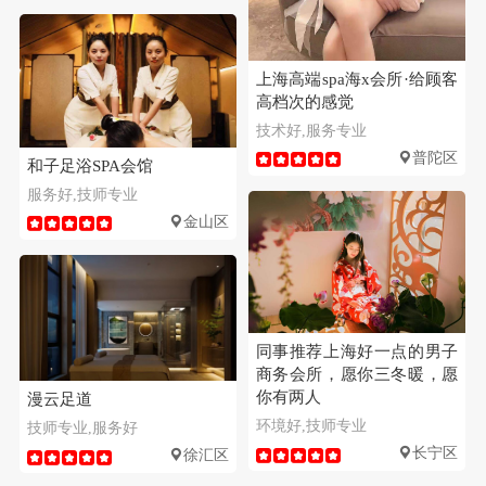
上海高端spa海x会所·给顾客
高档次的感觉
技术好,服务专业
普陀区
和子足浴SPA会馆
服务好,技师专业
金山区
同事推荐上海好一点的男子
商务会所，愿你三冬暖，愿
你有两人
漫云足道
环境好,技师专业
技师专业,服务好
长宁区
徐汇区