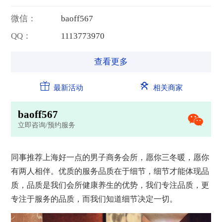
微信：
b
a
o
f
f
5
6
7
QQ：
1
1
1
3
7
7
3
9
7
0
查看更多
最新活动
相关商家
b
a
o
f
f
5
6
7
立即咨询/预约服务
同事推荐上海好一点的男子商务
会所
，愿你三冬暖，愿你
有两人相伴。优质的服务品质在于细节，细节才能体现品
质，品质是我们
会所
健康
养生
的优势，我们专注品质，更
专注于服务的品质，而我们知道细节决定一切。