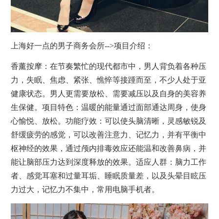
上海好一点的男子商务会所-->项目介绍：
香薰
按摩
：在节奏繁忙的现代都市中，男人背负着各种压
力，失眠、焦虑、紧张、憔悴等接踵而至，不少人处于亚
健康状态。男人更需要放松、需要减压以及自身的美容
养
生
保健。项目特色：温暖的能量通过面部通达周身，使身
心愉悦、放松。功能疗效：可以使头脑清晰，灵感敏锐及
舒缓疲劳的感觉，可以改善注意力、记忆力，并有平衡中
枢神经的效果，通过颅内排毒效应还能温和改善鼻病，并
能让脑部压力达到深度释放的效果。适应人群：脑力工作
者、感觉耳塞和过量耳垢、睡眠质量差，以及头晕目眩压
力过大，记忆力不集中，常用电脑手机者。