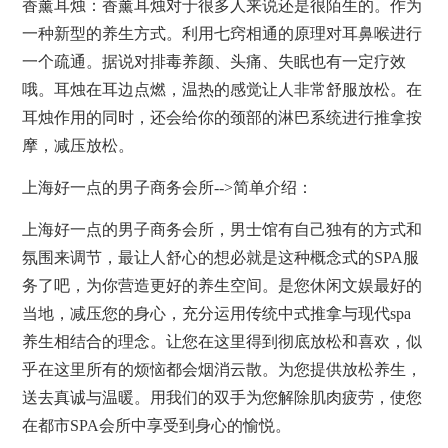
香薰耳烛：香薰耳烛对于很多人来说还是很陌生的。作为
一种新型的养生方式。利用七窍相通的原理对耳鼻喉进行
一个疏通。据说对排毒养颜、头痛、失眠也有一定疗效
哦。耳烛在耳边点燃，温热的感觉让人非常舒服放松。在
耳烛作用的同时，还会给你的颈部的淋巴系统进行推拿按
摩，减压放松。
上海好一点的男子商务会所-->简单介绍：
上海好一点的男子商务会所，男士馆有自己独有的方式和
氛围来调节，最让人舒心的想必就是这种概念式的
SPA
服
务了吧，为你营造更好的养生空间。是您休闲文娱最好的
当地，减压您的身心，充分运用传统中式推拿与现代spa
养生相结合的理念。让您在这里得到彻底放松和喜欢，似
乎在这里所有的烦恼都会烟消云散。为您提供放松养生，
送去真诚与温暖。用我们的双手为您解除肌肉疲劳，使您
在都市
SPA
会所中享受到身心的愉悦。